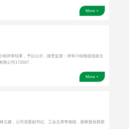
More +
据评审小组评审结果，予以公示，接受监督：评审小组根据选拔文
172567...
More +
长林立建，公司党委副书记、工会主席李相国，路桥股份群团