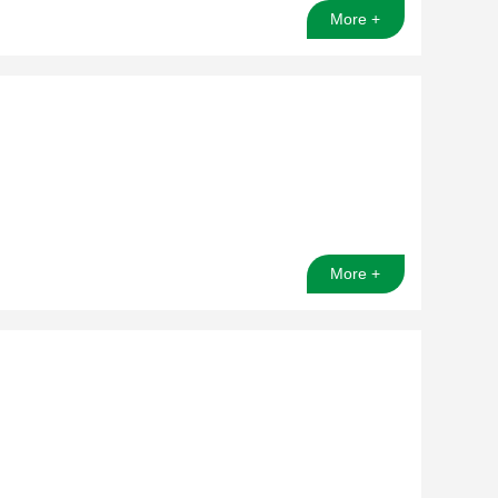
More +
More +