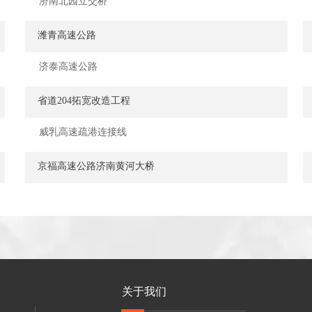
济南北园立交桥
潍青高速公路
济泰高速公路
省道204拓宽改造工程
威乳高速疏港连接线
京福高速公路济南黄河大桥
关于我们