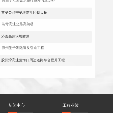
青岛李沧区金水路打通环湾立交桥
董梁公路宁梁段滞洪区特大桥
济青高速公路高架桥
济泰高速涝坡隧道
滕州墨子湖隧道及引道工程
胶州湾高速营海口周边道路综合提升工程
新闻中心
工程业绩