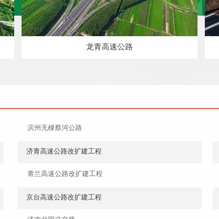
龙青高速公路
滨州无棣蔡河公路
济青高速公路改扩建工程
青兰高速公路改扩建工程
京台高速公路改扩建工程