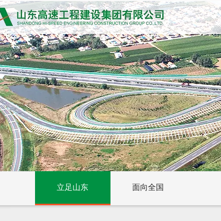
立足山东
面向全国