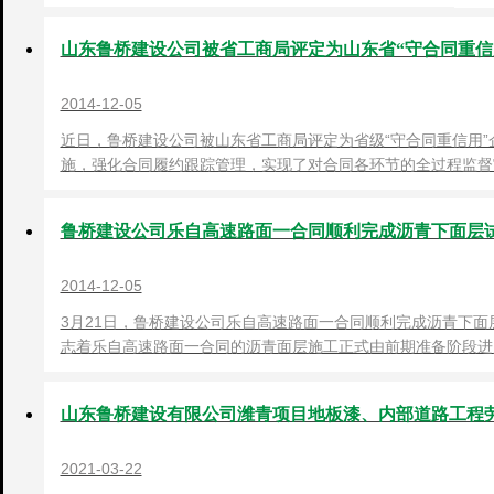
山东鲁桥建设公司被省工商局评定为山东省“守合同重信
2014-12-05
近日，鲁桥建设公司被山东省工商局评定为省级“守合同重信用

施，强化合同履约跟踪管理，实现了对合同各环节的全过程监督
鲁桥建设公司乐自高速路面一合同顺利完成沥青下面层
2014-12-05
3月21日，鲁桥建设公司乐自高速路面一合同顺利完成沥青下面
志着乐自高速路面一合同的沥青面层施工正式由前期准备阶段进
山东鲁桥建设有限公司潍青项目地板漆、内部道路工程
2021-03-22