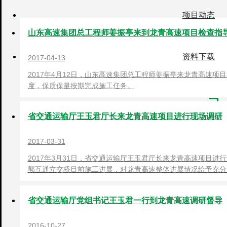
项目动态
山东高速集团总工程师姜振亭来到龙青高速项目检查指
资料下载
2017-04-13
2017年4月12日，山东高速集团总工程师姜振亭来龙青高速
度，保质保量按期完成施工任务。

省交通运输厅王玉君厅长来龙青高速项目进行现场调研
2017-03-31
2017年3月31日，省交通运输厅王玉君厅长来龙青高速项目
郭互通立交桥目前施工进展，对龙青高速整体进展情况给予充分
省交通运输厅党组书记王玉君一行到龙青高速调研督导
2016-10-27