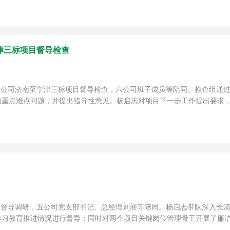
津三标项目督导检查
到六公司济南至宁津三标项目督导检查，六公司班子成员等陪同。检查组通
重点难点问题，并提出指导性意见。杨启志对项目下一步工作提出要求，一
公司督导调研，五公司党支部书记、总经理刘昶等陪同。杨启志带队深入长
习教育推进情况进行督导；同时对两个项目关键岗位管理骨干开展了廉洁谈