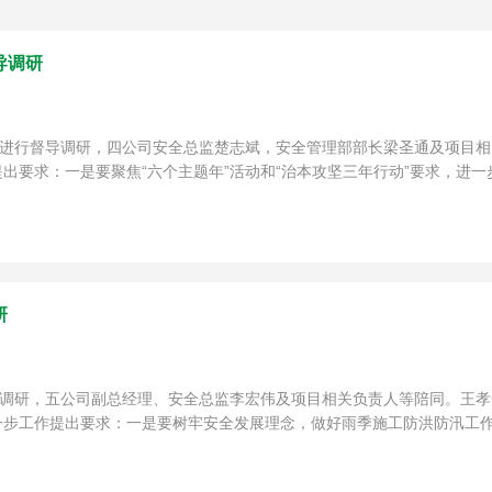
导调研
目进行督导调研，四公司安全总监楚志斌，安全管理部部长梁圣通及项目
要求：一是要聚焦“六个主题年”活动和“治本攻坚三年行动”要求，进一步
研
导调研，五公司副总经理、安全总监李宏伟及项目相关负责人等陪同。王
步工作提出要求：一是要树牢安全发展理念，做好雨季施工防洪防汛工作和