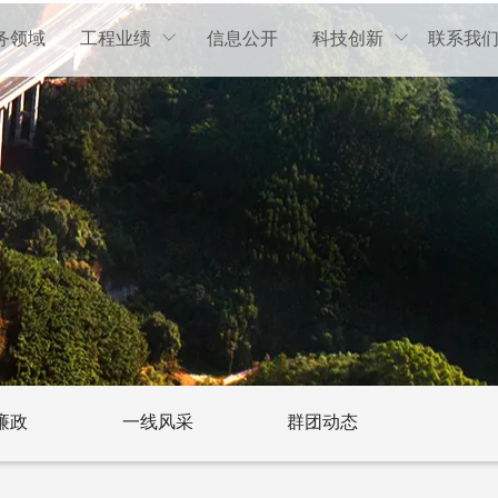
务领域
工程业绩
信息公开
科技创新
联系我


廉政
一线风采
群团动态