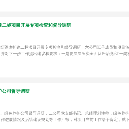
建二标项目开展专项检查和督导调研
公司烟蓬改扩建二标项目开展专项检查和督导调研，六公司班子成员和项目
对下一步工作提出建议和要求：一是要层层压实全面从严治党和“一岗双责
护公司督导调研
公司、绿色养护公司督导调研，二公司党支部书记、总经理刘性帅，绿色养
作进展情况及后续建设规划等工作汇报，对项目当前工作给予肯定，就下阶