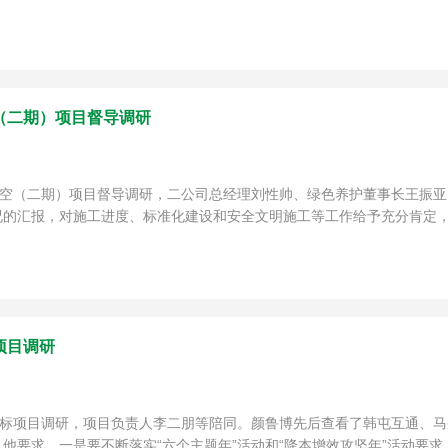
（二期）项目督导调研
临空（二期）项目督导调研，二公司总经理刘性帅、绿色养护董事长王振
的汇报，对施工进度、标准化建设和安全文明施工等工作给予充分肯定，并
项目调研
二标项目调研，项目负责人李二朋等陪同。颜鲁博先后查看了韩屯互通、
要求，一是要不断落实“六个主题年”活动和“降本增效攻坚年”活动要求，