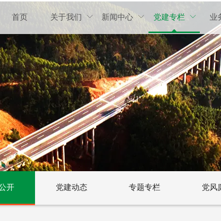
首页
关于我们
新闻中心
党建专栏
业



公开
党建动态
专题专栏
党风