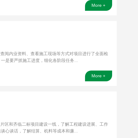
More +
过查阅内业资料、查看施工现场等方式对项目进行了全面检
是要严抓施工进度，细化各阶段任务...
More +
清片区和齐临二标项目建设一线，了解工程建设进展、工作
心谈话，了解结算、机料等成本和廉...