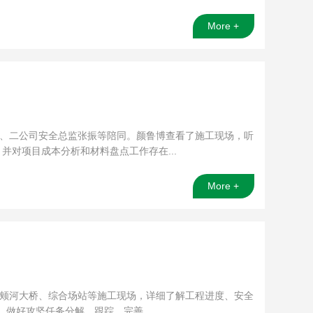
More +
亚、二公司安全总监张振等陪同。颜鲁博查看了施工现场，听
对项目成本分析和材料盘点工作存在...
More +
马颊河大桥、综合场站等施工现场，详细了解工程进度、安全
做好攻坚任务分解、跟踪、完善...