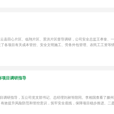
公司云县田心片区、临翔片区、景洪片区督导调研，公司安全总监王孝奎、
了各项目有关成本管控、安全文明施工、劳务外包管理、农民工工资等情况
标项目调研指导
项目调研指导，五公司党支部书记、总经理刘昶等陪同。李相国查看了滕
有效提升风险防范和管控意识，筑牢安全底线，保障项目稳步推进。二是要