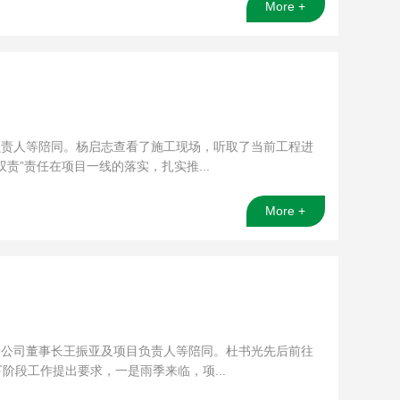
More +
负责人等陪同。杨启志查看了施工现场，听取了当前工程进
”责任在项目一线的落实，扎实推...
More +
护公司董事长王振亚及项目负责人等陪同。杜书光先后前往
段工作提出要求，一是雨季来临，项...