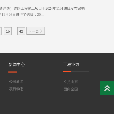
通洋路）道路工程施工项目于2024年11月18日发布采购
11月26日进行了选拔，20...

15
...
42
下一页
新闻中心
工程业绩
公司新闻
立足山东

项目动态
面向全国