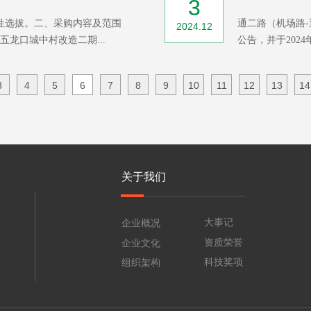
3
性选拔。二、采购内容及范围
通二路（机场路-
2024.12
龙口城中村改造二期...
公告，并于2024年
3
4
5
6
7
8
9
10
11
12
13
14
关于我们
大事记
企业概况
资质荣誉
企业文化
科技奖项
组织架构