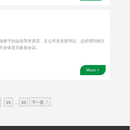
经理项俊宁到会指导并讲话，五公司党支部书记、总经理刘昶主
司全体党员参加会议。
More +

15
...
33
下一页