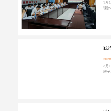
3月
理孙
践
2025
3月
班子