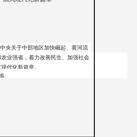
中央关于中部地区加快崛起、黄河流
闻
和农业强省，着力改善民生、加强社会
态
式现代化新篇章。
载
近平首先来到洛阳轴承集团股份有限
轴承产品用途和性能介绍，走近生产线
优势合理比重。现代制造业离不开科技
作贡献。
寺见证了佛教传入、发展并不断中国化
会主义社会相适应。