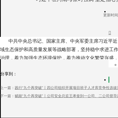
更新时间：

中共中央总书记、国家主席、中央军委主席习近平近
域生态保护和高质量发展等战略部署，坚持稳中求进工
治理，着力加强生态环境保护，着力推动文化繁荣兴盛
5
月
19
日至
20
日，习近平在河南省委书记刘宁和省长
分享到：
公司考察。该公司前身为“一五”期间建成的洛阳轴承厂
察看生产流程。他对围拢过来的企业职工说，制造业是
上一篇：
践行“九个再突破”丨四公司组织开展项目班子人才库竞争性选拔
赋能，要大力加强技术攻关，走自主创新的发展路子。
下一篇：
赋能“九个再突破”丨公司安全总监王孝奎到一公司、二公司督导
随后，习近平
来到始建于东汉年间的白马寺考察，
的进程。历史证明，坚持我国宗教中国化方向是完全正