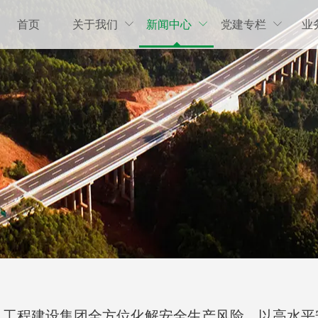
首页
关于我们
新闻中心
党建专栏
业



”丨工程建设集团全方位化解安全生产风险，以高水