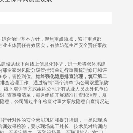
、综合治理基本方针，聚焦重点领域，紧盯重点部
企业主体责任有效落实，有效防范生产安全责任事故
系建设从线下向线上信息化转型，进一步将双体系建
内部专家对风险分级管控清单进行重新梳理修订和评
06条，管控到位。
始终强化隐患排查治理，筑牢第二
排查治理工作。通过编制“两个清单”为公司双重预防
学、线下培训等方式组织公司所有从业人员及外包单位
点排查事项清单，每月组织开展精准排查和治理，及
故隐患，公司通过半年检查对重大事故隐患自查情况进
进行针对性的安全素能巩固和提升培训，一是以现场
培训效果检验，要求现场施工处长、技术员对培训内
知、不设定脚本、不预设场景、不预设地点”的“四