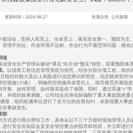
更新时间：2024-08-27
所属分类:
公司新闻
”专项活动，坚持人民至上、生命至上，落实安全第一、预防为主
、管理不到位、作业环境不达标、作业行为不规范等问题，推动
弱项
动安全生产管理从被动“遇见”向主动“预见”转型，双重预防体
线。
以现有工程信息管理系统为依托，结合分部分项工程，组织
持每月组织对较大及以上风险进行动态辨识和管控，动态精准管控5
控措施135条），明确管控措施具体责任人，指导规范开展隐患
开展、如何管理、如何落实提供了保障。同时，通过高速“e”
训，并组织效果测验。公司结合自身实际编制了重大事故隐患重
断通报，组织权属单位进行了全方位的自查自纠，未发现重大事
安全事故发生。
素能
的方式进行蹲点帮扶工作，具体从以下三个方面对现场管理人员
，进行安全应知应会及安全管控要点的指导和培训，并立即进行
并结合现场实际施工现状做出针对性地指导。三是开展“不提前通