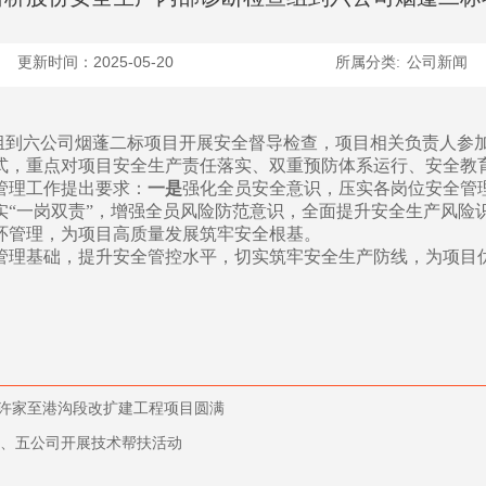
更新时间：2025-05-20
所属分类:
公司新闻
检查组到六公司烟蓬二标项目开展安全督导检查，项目相关负责人参
式，重点对项目安全生产责任落实、双重预防体系运行、安全教
管理工作提出要求：
一是
强化全员安全意识，压实各岗位安全管
实“一岗双责”，增强全员风险防范意识，全面提升安全生产风险
环管理，为项目高质量发展筑牢安全根基。
管理基础，提升安全管控水平，切实筑牢安全生产防线，为项目
小许家至港沟段改扩建工程项目圆满
司、五公司开展技术帮扶活动