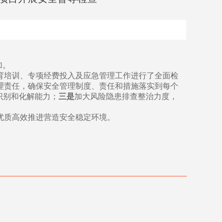
加。
育培训、专项经费投入及应急管理工作进行了全面检
理责任，确保安全管理制度、责任和措施落实到每个
识别和化解能力；
三是
加大风险隐患排查整治力度，
优质高效推进营造安全稳定环境。