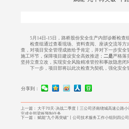
5月14日-15日，路桥股份安全生产内部诊断
检查组通过查看现场、资料查阅、座谈交流等方
查，对项目安全管理成效给予肯定，并对下一步安全
施工环节，保障项目建设安全高效推进；
二是
严格落
坚持立查立改，实现安全风险精准管控和事故隐患闭
下一步，项目部将以此次检查为契机，强化安全
分享到：
上一篇：
大干70天·决战二季度丨三公司济南绕城高速公路
完成全部梁板预制任务
下一篇：
赋能“九个再突破”丨公司技术服务工作小组到四公