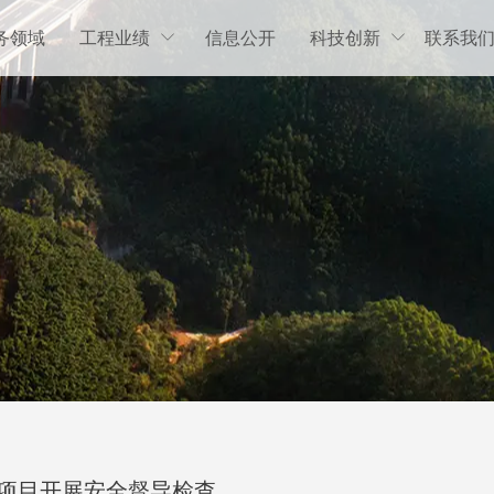
务领域
工程业绩
信息公开
科技创新
联系我


标项目开展安全督导检查