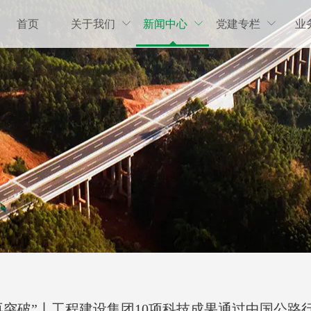
首页
关于我们
新闻中心
党建专栏
业



再突破”丨工程建设集团10项科技成果通过中国公路