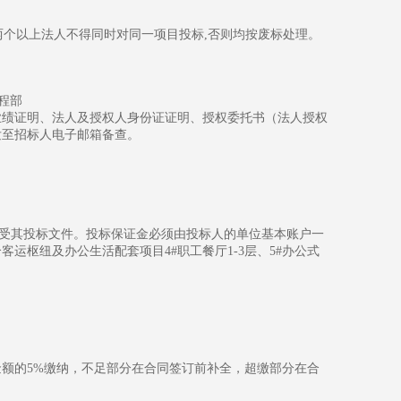
两个以上法人不得同时对同一项目投标,否则均按废标处理。
工程部
业绩证明、法人及授权人身份证证明、授权委托书（法人授权
扫描件发至招标人电子邮箱备查。
拒绝接受其投标文件。投标保证金必须由投标人的单位基本账户一
枢纽及办公生活配套项目4#职工餐厅1-3层、5#办公式
额的5%缴纳，不足部分在合同签订前补全，超缴部分在合