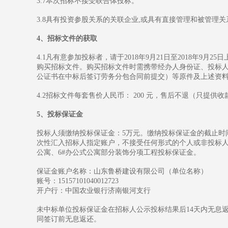
3.7本次招标不接受联合体投标。
3.8具有投资参股关系的关联企业,或具有直接管理和被管理
4、招标文件的获取
4.1凡有意参加投标者，请于2018年9月21日至2018年9月
购买招标文件。购买招标文件时需携带经办人身份证、投标
公证书在中标后签订劳务分包合同前提交）等原件及上述
4.2招标文件每套售价人民币： 200 元，售后不退（只提供
5、投标保证金
投标人须缴纳投标保证金：5万元。缴纳投标保证金的截止时间：
次性汇入招标人指定账户，不接受任何形式的个人或非投标人基
公寓、6#办公式公寓部分装饰分项工程投标保证金。
保证金账户名称：山东鲁桥建设有限公司（单位名称）
账号：15157101040012723
开户行：中国农业银行济南银河支行
未中标单位投标保证金在招标人公示投标结果后14天内无息
同签订前无息返还。