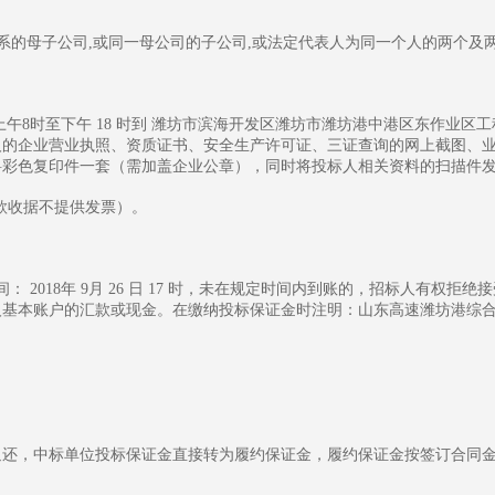
关系的母子公司,或同一母公司的子公司,或法定代表人为同一个人的两个及
25日上午8时至下午 18 时到 潍坊市滨海开发区潍坊市潍坊港中港区东作业区
人的企业营业执照、资质证书、安全生产许可证、三证查询的网上截图、
资料彩色复印件一套（需加盖企业公章），同时将投标人相关资料的
收款收据不提供发票）。
 2018年 9月 26 日 17 时，未在规定时间内到账的，招标人有权
本账户的汇款或现金。在缴纳投标保证金时注明：山东高速潍坊港综合客运
返还，中标单位投标保证金直接转为履约保证金，履约保证金按签订合同金