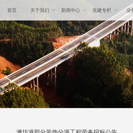
首页
关于我们
新闻中心
党建专栏
业



潍坊港部分装饰分项工程劳务招标公告