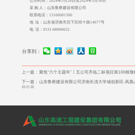
公示时间：
202
4
年
5
月
28
日至
202
4
年
5
月
30
日
采
购
人：山东鲁桥建设有限公司
联系电话：
15166001560
地
址：山东省济南市历下区经十路14677号
电
话：0531-68906652
分享到：
上一篇：
聚焦“六个主题年”丨五公司齐临二标项目第100根
下一篇：
山东鲁桥建设有限公司济南长清大学城创新区-凤凰
位公示