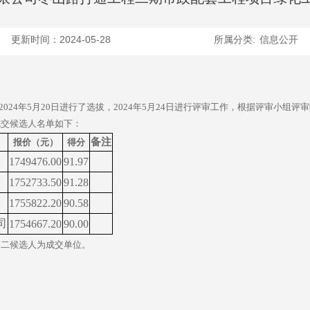
更新时间：2024-05-28
所属分类:
信息公开
202
4
年
5
月
20
日进行了选拔，
202
4
年
5
月
24
日进行评审工作，根据评审小组评审
成交候选人名单如下：
备注
报价（元）
得分
1749476.00
91.97
司
1752733.50
91.28
1755822.20
90.58
司
1754667.20
90.00
第二候选人
为成交单位。