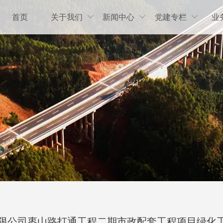
首页
关于我们
新闻中心
党建专栏
业



限公司枣山路打通工程二期市政配套工程项目绿化