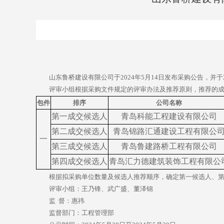
山东鲁桥建设有限公司于
202
4
年
5
月
14
日发布采购公告，并于
评审小组根据
采购
文件规定的评审办法及推荐原则，推荐的
包件
排序
公司名称
第一成交候选人
青岛科能工程建设有限公司
第二成交候选人
青岛锦路汇通建设工程有限公
一
第三成交候选人
青岛鲁建路桥工程有限公司
第
四
成交候选人
青岛汇力德建筑装饰工程有限公
根据拟采购单位数量及候选人推荐顺序，确定第一候选人
、
评审小组：
王乃锋、武广盛、董泽锦
监
督：
惠祎
监督部门：工程
管理
部