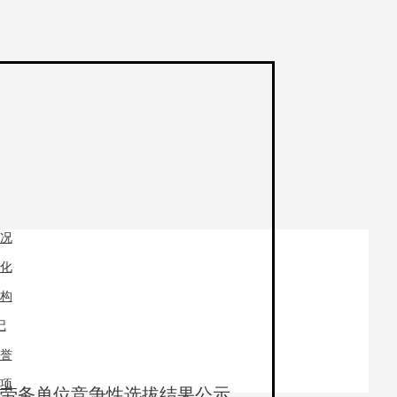
况
化
构
记
誉
项
程劳务单位竞争性选拔结果公示