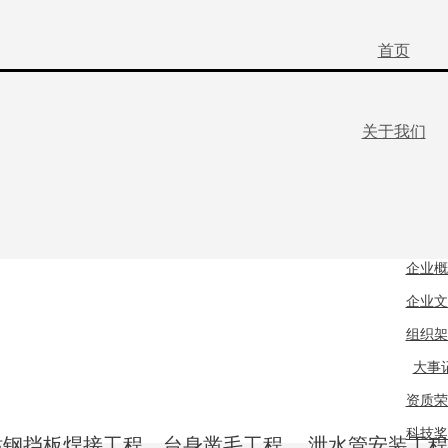
首页
关于我们
企业概
企业文
组织架
大事
资质荣
科技奖
站钢挡板焊接工程、台身凿毛工程、 泄水管安装工