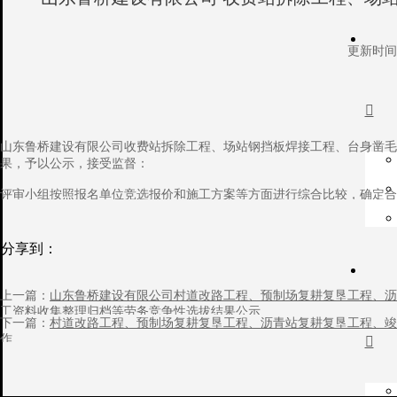
更新时间：

山东鲁桥建设有限公司收费站拆除工程、场站钢挡板焊接工程、台身凿毛工程、
果，予以公示，接受监督：
评审小组按照报名单位竞选报价和施工方案等方面进行综合比较，确定合
分享到：
一、收费站拆除工程
上一篇：
山东鲁桥建设有限公司村道改路工程、预制场复耕复垦工程、沥
工资料收集整理归档等劳务竞争性选拔结果公示
下一篇：
村道改路工程、预制场复耕复垦工程、沥青站复耕复垦工程、竣
候选人顺序
作

第一候选人
第二候选人