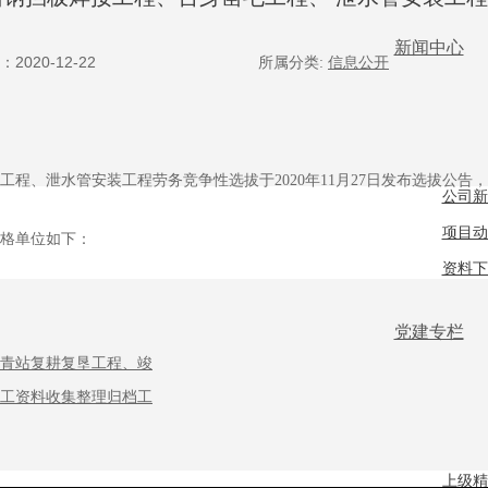
新闻中心
2020-12-22
所属分类:
信息公开
泄水管安装工程劳务竞争性选拔于2020年11月27日发布选拔公告，选拔
公司新
项目动
格单位如下：
资料下
党建专栏
青站复耕复垦工程、竣
工资料收集整理归档工
劳务单位名称
山东玉泰公路设施有限公司
上级精
淮北市明飞建筑劳务有限公司