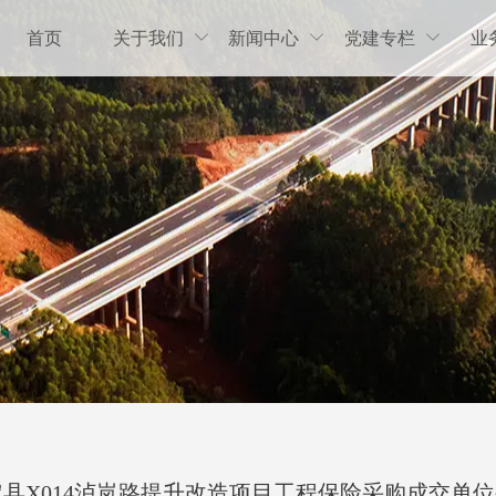
首页
关于我们
新闻中心
党建专栏
业



县X014泸岚路提升改造项目工程保险采购成交单