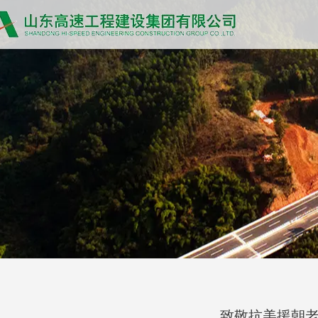
致敬抗美援朝老