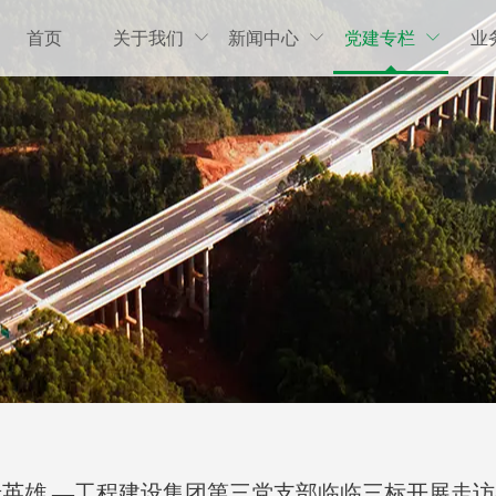
首页
关于我们
新闻中心
党建专栏
业



英雄 —工程建设集团第三党支部临临三标开展走