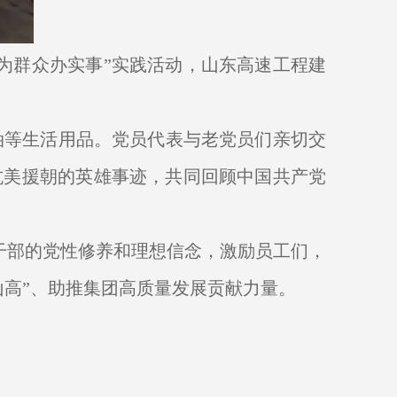
我为群众办实事”实践活动，山东高速工程建
油等生活用品。党员代表与老党员们亲切交
抗美援朝的英雄事迹，共同回顾中国共产党
干部的党性修养和理想信念，激励员工们，
山高”、助推集团高质量发展贡献力量。