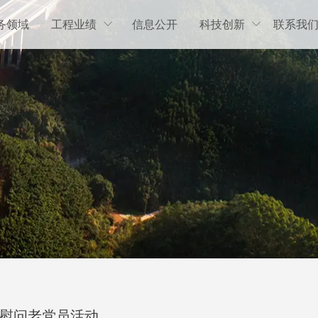
务领域
工程业绩
信息公开
科技创新
联系我


访慰问老党员活动